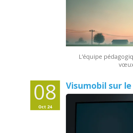
L’équipe pédagogiq
vœux
08
Visumobil sur l
Oct 24