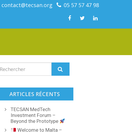
contact@tecsan.org
05 57 57 47 98
ARTICLES RÉCENTS
TECSAN MedTech
Investment Forum –
Beyond the Prototype
Welcome to Malta –