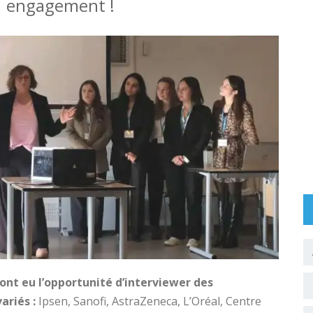
engagement !
ont eu l’opportunité d’interviewer des
ariés :
Ipsen, Sanofi, AstraZeneca, L’Oréal, Centre