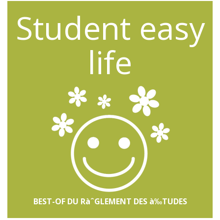
Student easy
life
BEST-OF DU RàˆGLEMENT DES à‰TUDES