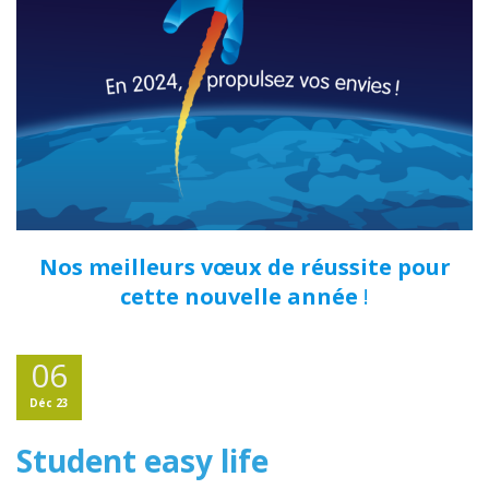
Nos meilleurs vœux de réussite pour
cette nouvelle année
!
06
Déc 23
Student easy life