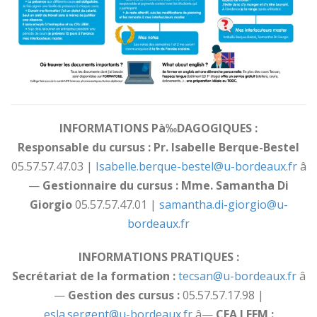
INFORMATIONS Pà‰DAGOGIQUES :
Responsable du cursus : Pr. Isabelle Berque-Bestel
05.57.57.47.03 |
Isabelle.berque-bestel@u-bordeaux.fr
â
—
Gestionnaire du cursus : Mme. Samantha Di
Giorgio
05.57.57.47.01 |
samantha.di-giorgio@u-
bordeaux.fr
INFORMATIONS PRATIQUES :
Secrétariat de la formation :
tecsan@u-bordeaux.fr
â
—
Gestion des cursus :
05.57.57.17.98 |
esla.sergent@u-bordeaux.fr
â—
CFA LEEM :