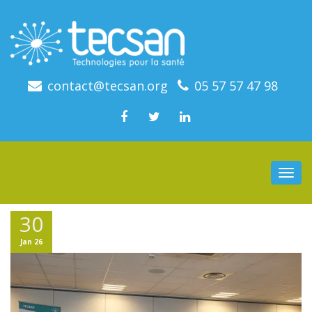
contact@tecsan.org
05 57 57 47 98
Togg
navi
30
Jan 26