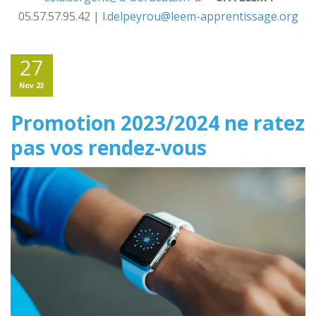
05.57.57.95.42 |
l.delpeyrou@leem-apprentissage.org
27
Nov 23
Promotion 2023/2024 ne ratez
pas vos rendez-vous