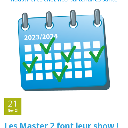
21
Nov 23
Les Master 2 font leur show !