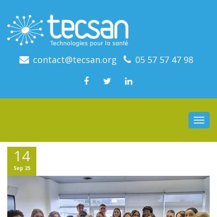
contact@tecsan.org
05 57 57 47 98
Toggl
navig
14
Sep 25