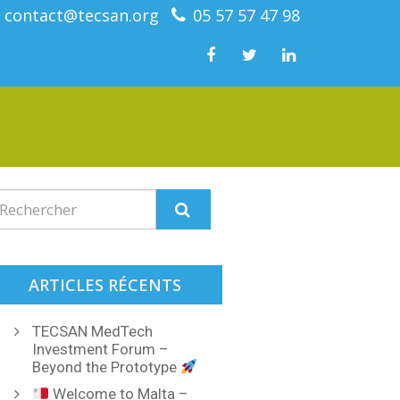
contact@tecsan.org
05 57 57 47 98
ARTICLES RÉCENTS
TECSAN MedTech
Investment Forum –
Beyond the Prototype
Welcome to Malta –