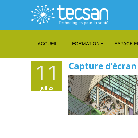
ACCUEIL
FORMATION
ESPACE E
11
Capture d’écran
Juil 25